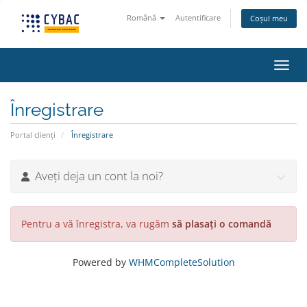
Română
Autentificare
Coșul meu
Navig
Înregistrare
Portal clienți
Înregistrare
Aveți deja un cont la noi?
Pentru a vă înregistra, va rugăm
să plasați o comandă
Powered by
WHMCompleteSolution