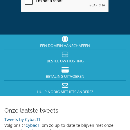
EEN DOMEIN AANSCHAFFEN
BESTEL UW HOSTING
BETALING UITVOEREN
HULP NODIG MET IETS ANDERS?
Onze laatste tweets
Tweets by CybacTI
Volg ons @
CybacTI
om zo up-to-date te blijven met onze