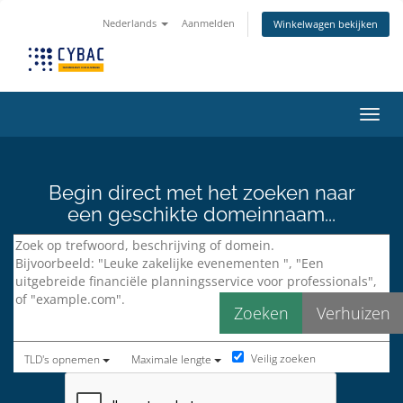
Nederlands
Aanmelden
Winkelwagen bekijken
Navig
Begin direct met het zoeken naar
een geschikte domeinnaam...
Veilig zoeken
TLD's opnemen
Maximale lengte