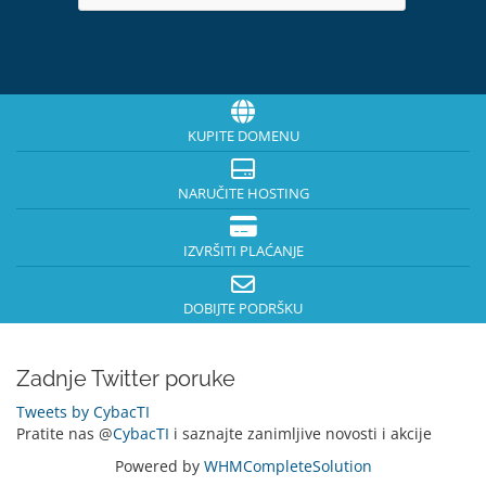
KUPITE DOMENU
NARUČITE HOSTING
IZVRŠITI PLAĆANJE
DOBIJTE PODRŠKU
Zadnje Twitter poruke
Tweets by CybacTI
Pratite nas @
CybacTI
i saznajte zanimljive novosti i akcije
Powered by
WHMCompleteSolution