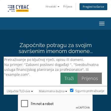
Hrvatski
Prijava
Pregled košarice
Preba
Započnite potragu za svojim
savršenim imenom domene...
Sigurno pretraživanje
Uključite TLD-ove
Maksimalna duljina